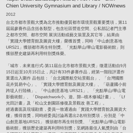
Chien University Gymnasium and Library / NOWnews
/
2012
NOWnews_H
台北市都市景觀大獎為北市推動優質都市環境景觀重要獎項，第11
|
屆屆參賽作品含括各類型，包含社區營造空間、公私部記者門主導
KRIS
之都市空間、都市空間 展演活動或藝文裝置及其它等，結果由
「實踐大學體育館及圖資大樓」榮獲首獎，同時「中山創意基地
YAO
URS21」獲頒都市再生特別獎、「光點華山/華山電影藝術館」則
｜
獲頒歷史建築再利用特別獎殊榮。
ARTECH
「城市．未來進行式-第11屆台北市都市景觀大獎」徵選活動自9月
15日起至10月15日止，共計有33件參賽作品，經第一階段評選作
業選出入圍作 品包括：「台北國際航空站景觀台」、「台灣國際
花卉貿易中心」、「實踐大學體育館及圖資大樓」、「葫蘆國小前
跨堤人行陸橋」、「中山創意基地 URS21」、「光點華山/華山電
影藝術館」、「Dispatchwork小。遊。隙--積木修城計畫」、「Lf
光田計畫」及「松山文創園區修復及景觀改 善工程」。
經過書面及現場勘查，委員一致通過由「實踐大學體育館及圖資大
樓」獲得首獎，同時經委員討論再選出2名特別獎項，分別是「中
山創意基地URS21」 獲頒都市再生特別獎、「光點華山/華山電影
藝術館」獲頒歷史建築再利用特別獎；至網路最佳人氣獎則由「台