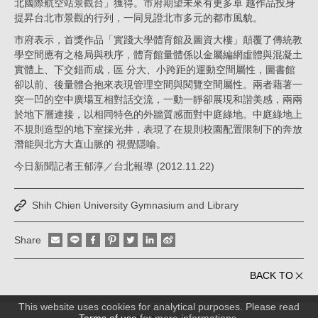
北國際航空站景觀台」獲得。市府期望未來有更多卓 越作品投身
提昇台北市景觀的行列，一同見證北市多元的都市風貌。
市府表示，首獎作品「實踐大學體育館及圖資大樓」顛覆了傳統教
學空間應有之格局與秩序，體育館量體係以金屬編網虛體與混凝土
實體上、下交錯而成，區 分大、小跨距的運動空間屬性，圖書館
卻以前、後量體合抱來表現管理空間與閱覽空間屬性。兩者藉著一
突一凹的空中廣場互相對話交流，一動一靜卻展現和諧美感，兩兩
於地下層連接，以相同特色的外牆質感面對中庭綠地。中庭綠地上
不規則造型的地下室採光井，表現了在規則校園配置限制下的奔放
潛能與北方大直山脈的 視覺隱喻。
今日新聞記者王郁淳／台北報導 (2012.11.22)
Shih Chien University Gymnasium and Library
Share
BACK TO
This website uses cookies for analytical purposes. Please read