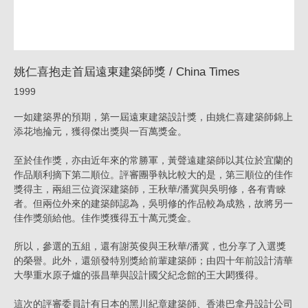
/
China
Times_News
姚仁喜抱走首屆遠東建築師獎 / China Times
|
1999
KRIS
一如建築界的預期，第一屆遠東建築設計獎，由姚仁喜建築師錦上
YAO
添花地掄元，獲得傑出獎與一百萬獎金。
｜
ARTECH
至於佳作獎，亦由近年來的常勝軍，黃聲遠建築師以其位於宜蘭的
作品順利摘下第二順位。評審團爭執比較大的是，第三順位的佳作
獎得主，兩組三位資深建築師，王秋華/潘冀與吳明修，各有青睞
者。但兩位外來的建築師認為，吳明修的作品較為成熟，故將另一
佳作獎頒給他。佳作獎獲得五十萬元獎金。
所以，參選的五組，還有謝英俊與王秋華/潘冀，也分享了入選獎
的榮譽。此外，還頒發特別獎給前輩建築師；由四十年前設計清華
大學重水原子爐的張昌華與設計國父紀念館的王大閎獲得。
這次的評審委員計有日本的黑川紀章建築師、香港巴拿丹設計公司