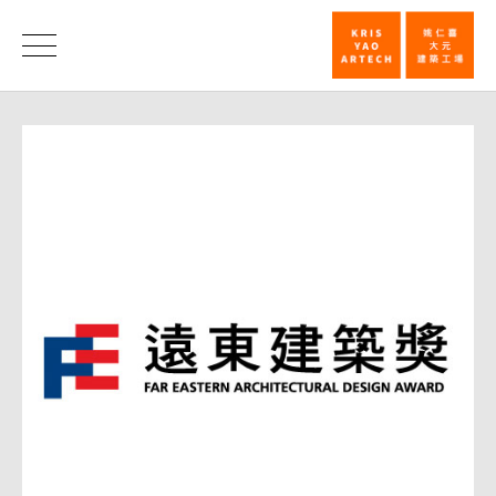
姚
仁
News
喜
抱
走
首
屆
遠
東
建
築
師
獎