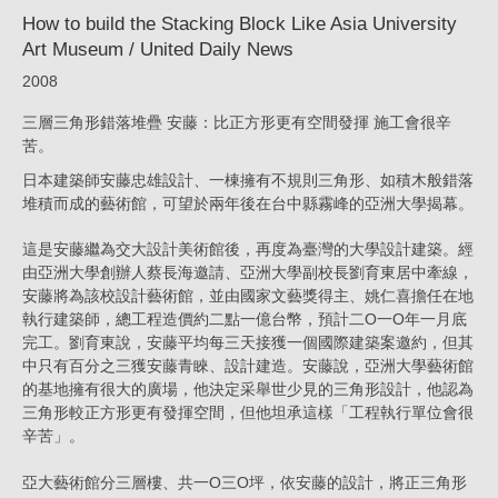
How to build the Stacking Block Like Asia University
Daily
Art Museum / United Daily News
News_News
2008
|
三層三角形錯落堆疊 安藤：比正方形更有空間發揮 施工會很辛
KRIS
苦。
YAO
日本建築師安藤忠雄設計、一棟擁有不規則三角形、如積木般錯落
｜
堆積而成的藝術館，可望於兩年後在台中縣霧峰的亞洲大學揭幕。
ARTECH
這是安藤繼為交大設計美術館後，再度為臺灣的大學設計建築。經
由亞洲大學創辦人蔡長海邀請、亞洲大學副校長劉育東居中牽線，
安藤將為該校設計藝術館，並由國家文藝獎得主、姚仁喜擔任在地
執行建築師，總工程造價約二點一億台幣，預計二O一O年一月底
完工。劉育東說，安藤平均每三天接獲一個國際建築案邀約，但其
中只有百分之三獲安藤青睞、設計建造。安藤說，亞洲大學藝術館
的基地擁有很大的廣場，他決定采舉世少見的三角形設計，他認為
三角形較正方形更有發揮空間，但他坦承這樣「工程執行單位會很
辛苦」。
亞大藝術館分三層樓、共一O三O坪，依安藤的設計，將正三角形