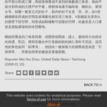
的平面分割成三層，再錯落堆疊成不規則的無數個三角形。藉由平
面分割而成的立體戶外平臺，將變身為露天咖啡座、雕刻台、展望
台等。顛覆一般直立式的柱子，館內的柱子全是「歪」的，由V形
鋼價構造而成的空間及玻璃窗也都呈現三角形。V形鋼架支撐突出
的懸臂下部空間，則形成如騎樓般可庇蔭的空間，此處並是入口通
道及面臨廣場前的休憩園地。
螺旋狀重迭的三角形回廊，或隱密或開放，讓人、藝術與大自然在
此相遇、對話。將與安藤合作打造藝術館的姚仁喜昨天笑說，這回
他的角色如同「副導演」。他說此一建築最大的挑戰就是就是「它
很簡單」，而看似簡單的建築其實最困難。
Reporter Mei Hui Zhou, United Daily News / Taichung
(2008.01.10)
Share
BACK TO
This website uses cookies for analytical purposes. Please read
Terms of use
for more informations.
PRIVACY POLICY
Allow all
© KRIS YAO
ARTECH All Right Reserved.