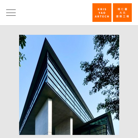
How
to
News
build
the
Stacking
Block
Like
Asia
University
Art
Museum
/
United