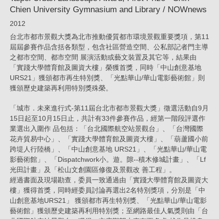
Chien University Gymnasium and Library / NOWnews
/
2012
NOWnews_N
台北市都市景觀大獎為北市推動優質都市環境景觀重要獎項，第11
|
屆屆參賽作品含括各類型，包含社區營造空間、公私部記者門主導
KRIS
之都市空間、都市空間 展演活動或藝文裝置及其它等，結果由
「實踐大學體育館及圖資大樓」榮獲首獎，同時「中山創意基地
YAO
URS21」獲頒都市再生特別獎、「光點華山/華山電影藝術館」則
｜
獲頒歷史建築再利用特別獎殊榮。
ARTECH
「城市．未來進行式-第11屆台北市都市景觀大獎」徵選活動自9月
15日起至10月15日止，共計有33件參賽作品，經第一階段評選作
業選出入圍作 品包括：「台北國際航空站景觀台」、「台灣國際
花卉貿易中心」、「實踐大學體育館及圖資大樓」、「葫蘆國小前
跨堤人行陸橋」、「中山創意基地 URS21」、「光點華山/華山電
影藝術館」、「Dispatchwork小。遊。隙--積木修城計畫」、「Lf
光田計畫」及「松山文創園區修復及景觀改 善工程」。
經過書面及現場勘查，委員一致通過由「實踐大學體育館及圖資大
樓」獲得首獎，同時經委員討論再選出2名特別獎項，分別是「中
山創意基地URS21」 獲頒都市再生特別獎、「光點華山/華山電影
藝術館」獲頒歷史建築再利用特別獎；至網路最佳人氣獎則由「台