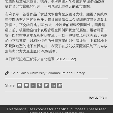
北國際航空站景觀台」獲得。市府期望未來有更多卓 越作品投身
提昇台北市景觀的行列，一同見證北市多元的都市風貌。
市府表示，首獎作品「實踐大學體育館及圖資大樓」顛覆了傳統教
學空間應有之格局與秩序，體育館量體係以金屬編網虛體與混凝土
實體上、下交錯而成，區 分大、小跨距的運動空間屬性，圖書館
卻以前、後量體合抱來表現管理空間與閱覽空間屬性。兩者藉著一
突一凹的空中廣場互相對話交流，一動一靜卻展現和諧美感，兩兩
於地下層連接，以相同特色的外牆質感面對中庭綠地。中庭綠地上
不規則造型的地下室採光井，表現了在規則校園配置限制下的奔放
潛能與北方大直山脈的 視覺隱喻。
今日新聞記者王郁淳／台北報導 (2012.11.22)
Shih Chien University Gymnasium and Library
Share
BACK TO
This website uses cookies for analytical purposes. Please read