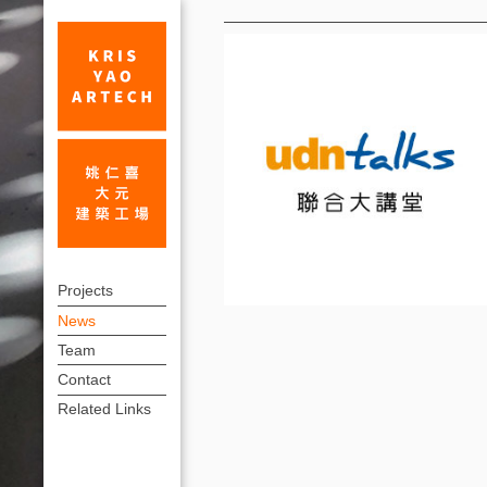
News
To
上
Distribute
Projects
方
News
a
連
Team
New
結
Contact
Concept
選
Related Links
單
in
Twenty