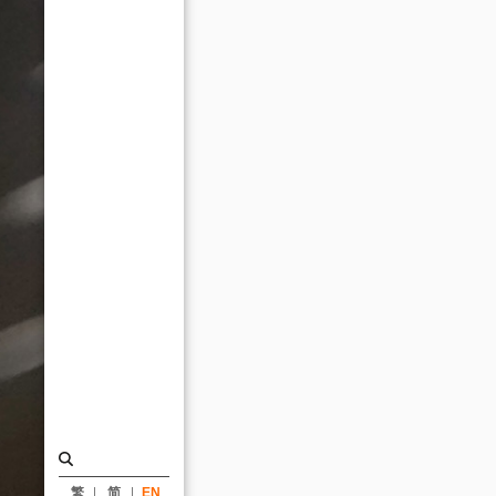
Minutes
/
udn
talks_News
|
KRIS
YAO
｜
ARTECH
繁
简
EN