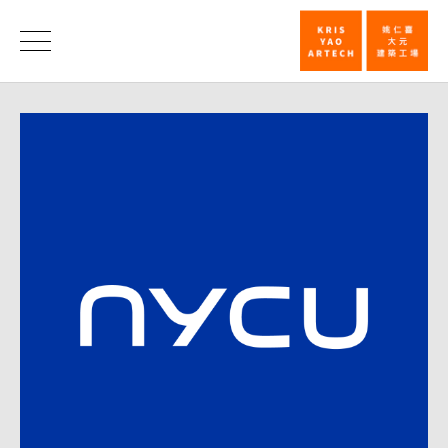
姚
仁
荣
誉
喜
建
筑
师
获
颁
阳
明
交
大
名