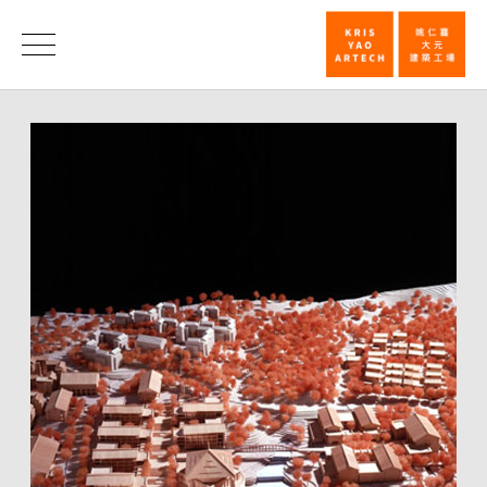
法
鼓
消
息
大
学
竞
图
第
一
名
_
消
息
|