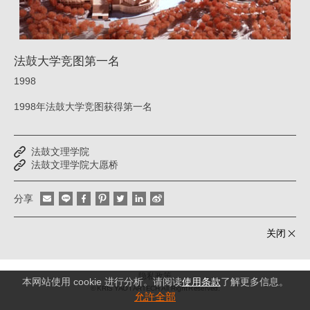
姚
仁
喜
法鼓大学竞图第一名
｜
1998
大
1998年法鼓大学竞图获得第一名
元
建
法鼓文理学院
筑
法鼓文理学院大愿桥
工
分享
场
关闭
隐私政策
本网站使用 cookie 进行分析。请阅读
使用条款
了解更多信息。
© KRIS YAO
ARTECH All Right Reserved.
允許全部