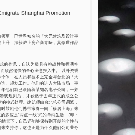
 Shanghai Promotion
自领军，已世界知名的「大元建筑及设计事
线上升，深获沪上房产商青睐，其傲世作品
式的作风，自认为极具有挑战性和挥洒空
而欣然愉快的全心全意投入中。 以外资香
作个体，在人员和技术上完全与台北的「大
咨询、规划工作。他们的进入大陆市场，事
三年他们就已跟随着某知名电子公司，一并
游戏规则后，才毅然于去年正式的成立公
营的模式处理。建筑师由台北总公司调派，
同时鼓励他们携带家眷一同「移居上海」来
的多应是“两点一线”式的单纯生活，(即：
的情景下，自己还能够保持到开朗的个性与
同来支持你，这也正是为什么他们公司业务