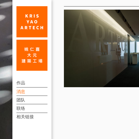
消
息
姚
上
仁
作品
方
消息
喜
連
团队
获
結
联络
国
選
相关链接
單
际
建