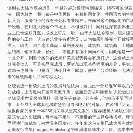
谈到在大陆市场的运作，年轻的赵总经理特别强调，绝不可以似若
法，因为总之，我们都是中华民族，有着相同文化、共同语言的特
切入为、服务到位的既有长处和专业精神，来面对这个国际化的市
产经验」套用在大陆这个市场上，不但很好用，同时也深获各界业
业主已快速跃升至九成以上可见一般。 由于大陆法令限制，境外建
列的参与工作，这点建筑业多有所意见，认为如果能够完全开放接
世人，因为，房产这项商品，系由开发商、建筑师、建筑商、土地
型结构，销售对象、价位……等也多有所不同而不同，因此这是一
一旦分开，则整个案件的效果和美意就势将会有所打折，这也就是
分完美动人，可是实品完成后，两者却出现某些程度的差异，事实
这部份也最强，但是碍于法令只有干叹息，使得「台湾经验」无法
来的建筑师相互共同有感之处。
赵晓农进一步谈到上海的发展时他认为，这儿已十分贴近90年以后
的成绩，上海境内开发商海派作风，极愿意尝试和接受别[人没做过
动辄要求世界级的用料与装修等等做法十分有关，他相信不要再过
市，甚至成为全球其他城市急欲追寻和学习的对象。 在谈到「大元
理很自豪的拿出一本256页又厚又重英文版的《世界建筑大师姚仁
建筑专业的出版商，每年在不定时、不定量的于世界各地找寻、评
而帮他汇编成集，向世界各国发行。多年来这份专集已成为所有建
定而发行专集(Images Publishing)的亚洲建筑师才仅四位