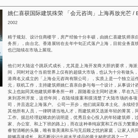
姚仁喜获国际建筑殊荣 「会元咨询」上海再放光芒 / Emigrate
2002
精于规划、设计住商楼宇，房产经验十分丰硕，由姚仁喜建筑师亲
务所」，由台北、香港展转在去年中旬正式落户上海，目前业务直
也已陆续在市场上展现。
他们对大陆这个跳跃式成长，尤其是上海开发商大胆的要求，海派
间，同时对这个当前世界上仅有的超级大市场，也认为十分有做头，
港商名义成立的「上海会元咨询有限公司」，实质上是一个独立运
元」联机工作，主持建筑师姚仁喜亲自参与每一个设计，从事设计
实上也如同其他建筑师事务所一样，跟随着业主同时进来，早在九
来到苏州开发，这些年间，在陆续接案和摸清楚了大陆市场的各项
司，并且选定上海落户。 公司一开步，他们就采取本土化、永续经
其他所有人员，一律聘请当地人才，而建筑师又选派年轻的菁英，
工作。据总经理赵晓农的说明是，优秀且全心投入的年轻建筑师，过
家、办公室、和上下班的路上)，而在这种单纯寂寞和工作压力繁重
睿智清晰的头脑，唯有靠美满和乐与无后顾之忧的家庭，让家人共
能够高速成长，和不断设计出超水平成品的最大秘密武器之一了。