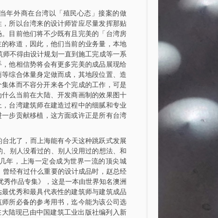
当年外商在台湾以「殖民心态」接案的做
性，所以台湾来的设计师皆应尽量发挥那贴
场。目前他们将不少既有且完美的「台湾房
主的称道，因此，他们当前的业务量，本地
筑师不得由设计规划一直到施工完成等一系
手，他相信势将会有更多完美的成品展现给
商等综合体量身定做而成，其地段位置、造
个集体而不容分开来各个完成的工作，可是
为什么当前在大陆、开发商画制的效果图十
上，台湾建筑师在建造过程中的细腻和专业
进一步贡献移植，这方面或许正是所有台湾
的台北了，而上海能有今天这种跳跃式发展
的、别人没看过的、别人没用过的想法、和
几年，上海一定会成为世界一流的顶尖城
」曾经有过什么重要的设计成品时，赵总经
喜优秀作品专集》，这是一本由世界知名澳洲
估最优秀和最具代表性的建筑师与建筑成品
筑师所必备的参考用书，迄今能为该公司选
。这本书在大陆现已由中国建筑工业出版社编列入新