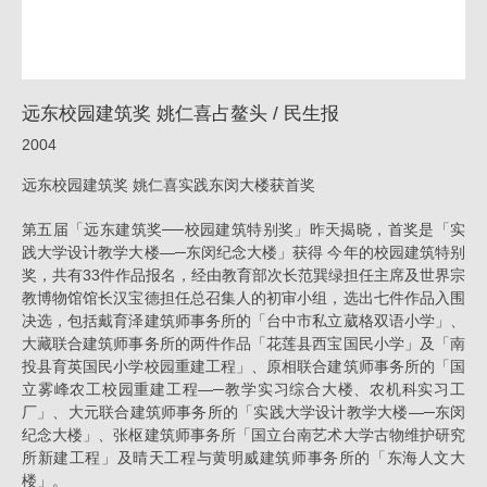
/
民
生
远东校园建筑奖 姚仁喜占鳌头 / 民生报
报
2004
_
远东校园建筑奖 姚仁喜实践东闵大楼获首奖
消
息
第五届「远东建筑奖──校园建筑特别奖」昨天揭晓，首奖是「实
践大学设计教学大楼—─东闵纪念大楼」获得 今年的校园建筑特别
|
奖，共有33件作品报名，经由教育部次长范巽绿担任主席及世界宗
姚
教博物馆馆长汉宝德担任总召集人的初审小组，选出七件作品入围
仁
决选，包括戴育泽建筑师事务所的「台中市私立葳格双语小学」、
大藏联合建筑师事务所的两件作品「花莲县西宝国民小学」及「南
喜
投县育英国民小学校园重建工程」、原相联合建筑师事务所的「国
｜
立雾峰农工校园重建工程—─教学实习综合大楼、农机科实习工
厂」、大元联合建筑师事务所的「实践大学设计教学大楼—─东闵
大
纪念大楼」、张枢建筑师事务所「国立台南艺术大学古物维护研究
元
所新建工程」及晴天工程与黄明威建筑师事务所的「东海人文大
楼」。