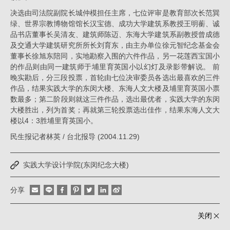
建
筑
决选由司法院副院长城仲模担任主席，七位评审是教育部次长范巽
绿、世界宗教博物馆馆长汉宝德、成功大学建筑系教授王明蘅、诚
工
品书店董事长吴清友、建筑师陈迈、东海大学建筑系副教授曾成德
场
及交通大学建筑研究所所长刘育东，由主办单位徐元智纪念基金会
董事长徐旭东陪同，实地勘察入围的六件作品，另一花莲西宝国小
的作品则由同一建筑师于埔里育英国小以幻灯及录影带解说。 前
晚实勘后，分三段投票，首轮由七位决审委员各选出最喜欢的三件
作品，结果实践大学的东闵大楼、东海人文大楼及埔里育英国小票
数最多；第二阶段则就这三件作品，选出最优者，实践大学的东闵
大楼胜出，列为首奖；再就第三轮投票选出佳作，结果东海人文大
楼以4：3胜埔里育英国小。
民生报记者林英 / 台北报导 (2004.11.29)
实践大学设计学院(东闵纪念大楼)
分享
关闭