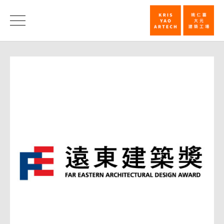
远
东
消
息
校
园
建
筑
奖
姚
仁
喜
占
鳌
头