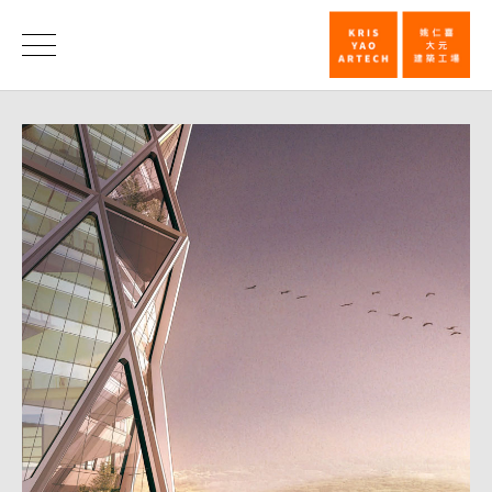
裕
隆/
消
息
宏
达
总
部
竞
图
首
奖
_
消
息