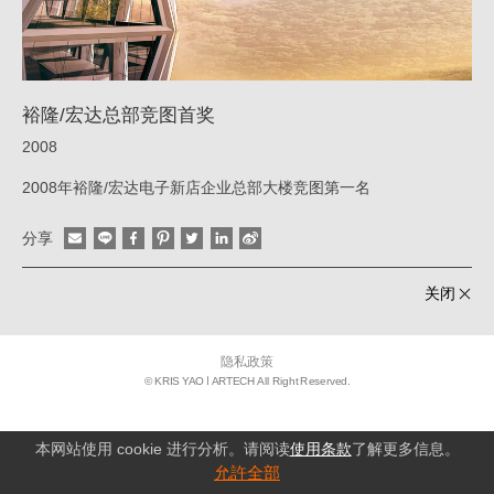
|
姚
仁
裕隆/宏达总部竞图首奖
喜
2008
｜
2008年裕隆/宏达电子新店企业总部大楼竞图第一名
大
元
分享
建
筑
关闭
工
场
隐私政策
© KRIS YAO
ARTECH All Right Reserved.
本网站使用 cookie 进行分析。请阅读
使用条款
了解更多信息。
允許全部