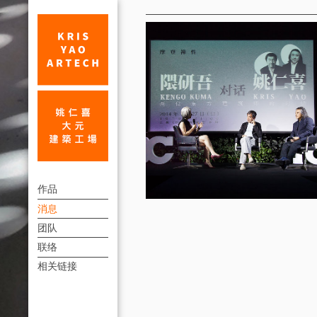
消
息
2014
上
UED
作品
方
消息
北
連
团队
京
結
联络
及
選
相关链接
單
上
海