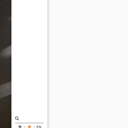
系
列
座
谈
会
活
动
报
导
_
消
息
|
姚
仁
繁
简
EN