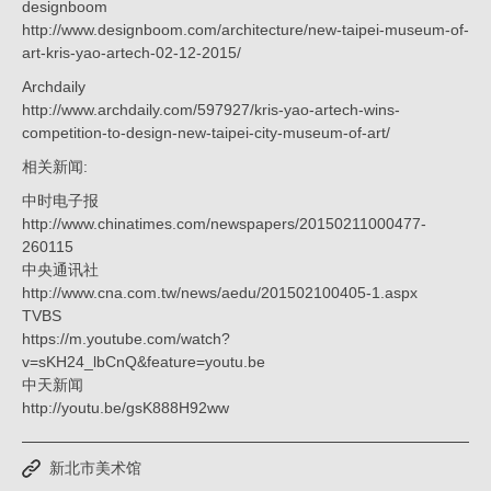
姚
designboom
仁
http://www.designboom.com/architecture/new-taipei-museum-of-
art-kris-yao-artech-02-12-2015/
喜
Archdaily
｜
http://www.archdaily.com/597927/kris-yao-artech-wins-
大
competition-to-design-new-taipei-city-museum-of-art/
元
相关新闻:
建
中时电子报
http://www.chinatimes.com/newspapers/20150211000477-
筑
260115
工
中央通讯社
场
http://www.cna.com.tw/news/aedu/201502100405-1.aspx
TVBS
https://m.youtube.com/watch?
v=sKH24_lbCnQ&feature=youtu.be
中天新闻
http://youtu.be/gsK888H92ww
新北市美术馆