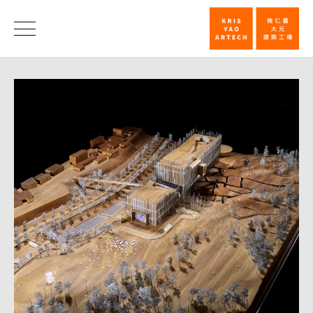
姚
仁
消
息
喜
│
大
元
建
筑
工
场
荣
获
「新