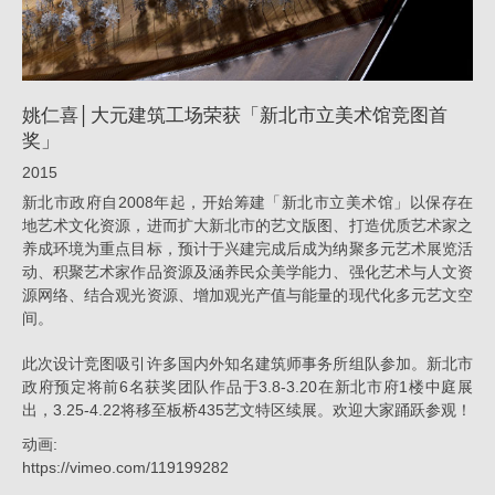
北
市
立
姚仁喜│大元建筑工场荣获「新北市立美术馆竞图首
美
奖」
术
2015
馆
新北市政府自2008年起，开始筹建「新北市立美术馆」以保存在
竞
地艺术文化资源，进而扩大新北市的艺文版图、打造优质艺术家之
养成环境为重点目标，预计于兴建完成后成为纳聚多元艺术展览活
图
动、积聚艺术家作品资源及涵养民众美学能力、强化艺术与人文资
首
源网络、结合观光资源、增加观光产值与能量的现代化多元艺文空
间。
奖」
_
此次设计竞图吸引许多国内外知名建筑师事务所组队参加。新北市
政府预定将前6名获奖团队作品于3.8-3.20在新北市府1楼中庭展
消
出，3.25-4.22将移至板桥435艺文特区续展。欢迎大家踊跃参观！
息
动画:
|
https://vimeo.com/119199282