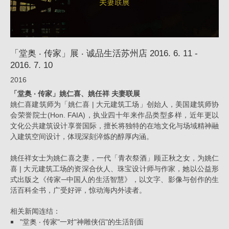
店
2016.
6.
「堂奥 ‧ 传家」展 ‧ 诚品生活苏州店 2016. 6. 11 -
11
2016. 7. 10
-
2016
2016.
「堂奥 ‧ 传家」姚仁喜、姚任祥 夫妻联展
7.
姚仁喜建筑师为「姚仁喜 | 大元建筑工场」创始人，美国建筑师协
会荣誉院士(Hon. FAIA)，执业四十年来作品类型多样，近年更以
10_
文化公共建筑设计享誉国际，擅长将独特的在地文化与场域精神融
消
入建筑空间设计，体现深刻淬炼的醇厚内涵。
息
姚任祥女士为姚仁喜之妻，一代「青衣祭酒」顾正秋之女，为姚仁
|
喜 | 大元建筑工场的资深合伙人、珠宝设计师与作家，她以公益形
式出版之《传家─中国人的生活智慧》，以文字、影像与创作的生
姚
活百科全书，广受好评，惊动海内外读者。
仁
喜
相关新闻连结：
"堂奥
‧
传家"一对"神雕侠侣"的生活剖面