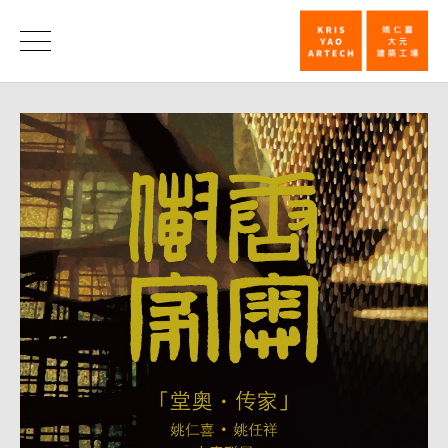
「堂
奥
消
息
‧
传
家」
展
‧
诚
品
生
活
苏
州