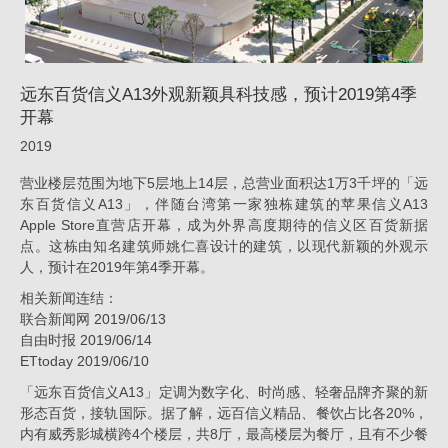
技
感，
预
远东百货信义A13外观新颖具科技感，预计2019第4季
计
开幕
2019
2019
第
营业楼层范围为地下5层地上14层，总营业面积达1万3千坪的「远
4
东百货信义A13」，伴随台湾第一家独栋建筑的苹果信义A13
Apple Store直营店开幕，成为外界高度期待的信义区百货新据
季
点。这栋由知名建筑师姚仁喜设计的建筑，以现代新颖的外观示
开
人，预计在2019年第4季开幕。
幕
相关新闻连结：
联合新闻网 2019/06/13
_
自由时报 2019/06/14
消
ETtoday 2019/06/10
息
「远东百货信义A13」定调为数字化、时尚感、轻奢品牌齐聚的新
|
形态百货，接轨国际。据了解，远百信义精品、餐饮占比各20%，
内有威秀影城横跨4个楼层，共8厅，最高楼层为餐厅，且有不少餐