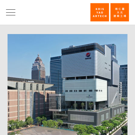
远
东
消
息
百
货
信
义
A13
外
观
新
颖
具
科