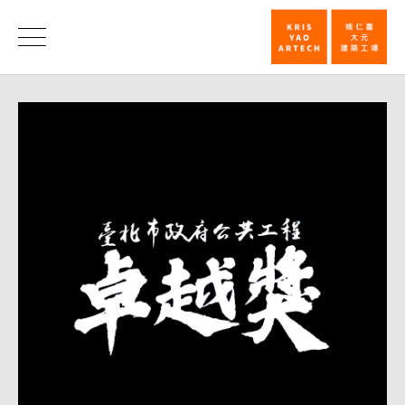
台
北
消
息
表
演
艺
术
中
心
获
台
北
市
政