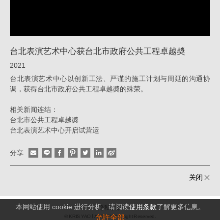
府
公
共
台北表演艺术中心获台北市政府公共工程卓越奬
工
2021
程
台北表演艺术中心以创新工法、严谨的施工计划与周延的沟通协
卓
调，获得台北市政府公共工程卓越奬的殊荣。
越
相关新闻连结：
奬
台北市公共工程卓越奬
_
台北表演艺术中心开启试营运
消
分享
息
|
关闭
姚
仁
本网站使用 cookie 进行分析。请阅读
使用条款
了解更多信息。
隐私政策
允許全部
© KRIS YAO
ARTECH All Right Reserved.