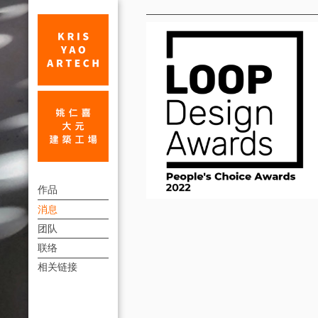
消
息
LOOP
上
Design
作品
方
消息
Awards
連
团队
网
結
联络
络
選
相关链接
單
投
票