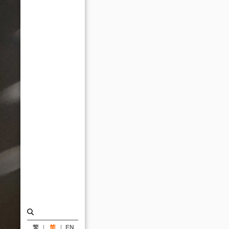
开
始
_
消
息
|
姚
仁
喜
｜
大
元
建
筑
工
繁
简
EN