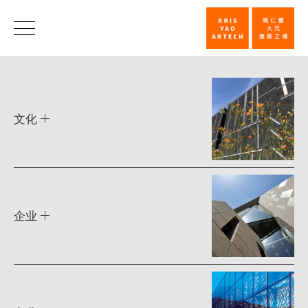
类
别
类
别
|
姚
文化
仁
喜
｜
大
企业
元
建
筑
工
场