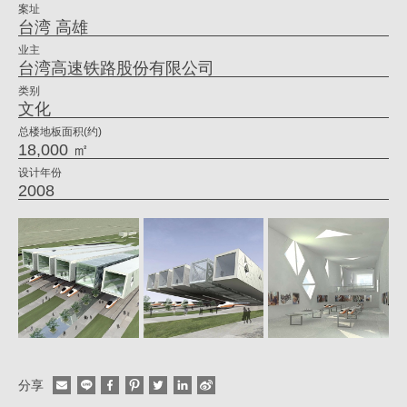
案址
|
台湾 高雄
姚
业主
台湾高速铁路股份有限公司
仁
类别
喜
文化
｜
总楼地板面积(约)
18,000 ㎡
大
设计年份
元
2008
建
筑
工
场
分享