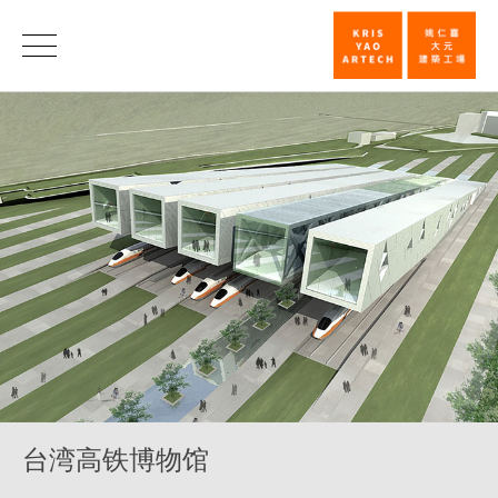
台
湾
高
铁
博
物
馆
_
文
化
_
台湾高铁博物馆
类
别