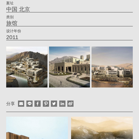
案址
|
中国 北京
姚
类别
旅馆
仁
设计年份
喜
2011
｜
大
元
建
筑
工
场
分享