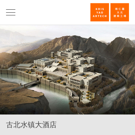
古
北
水
镇
大
酒
店
_
旅
馆
_
古北水镇大酒店
类
别