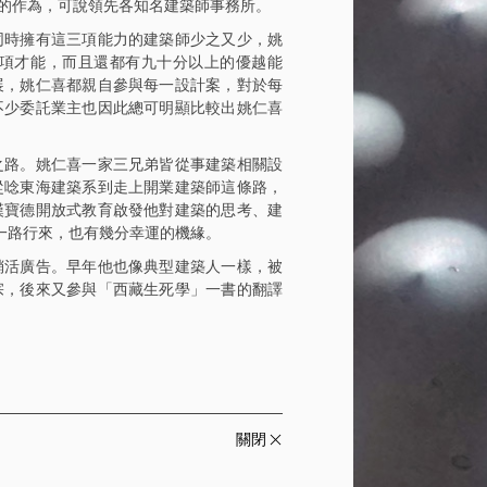
的作為，可說領先各知名建築師事務所。
同時擁有這三項能力的建築師少之又少，姚
項才能，而且還都有九十分以上的優越能
展，姚仁喜都親自參與每一設計案，對於每
不少委託業主也因此總可明顯比較出姚仁喜
之路。姚仁喜一家三兄弟皆從事建築相關設
從唸東海建築系到走上開業建築師這條路，
漢寶德開放式教育啟發他對建築的思考、建
一路行來，也有幾分幸運的機緣。
銷活廣告。早年他也像典型建築人一樣，被
宗，後來又參與「西藏生死學」一書的翻譯
關閉