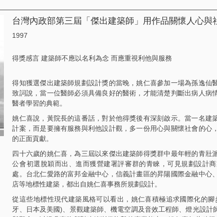
台灣內政部第三屆「傑出建築師」用作品關懷人心與社會
1997
得獎感言 建築師不應以名利為念 而應重視利他與服務
得知獲選傑出建築師規劃設計獎的當晚，姚仁喜參加一場為孫逸仙
致詞說，當一位醫師必須具備良好的醫術，才能清楚判斷出病人病
醫者學習的典範。
姚仁喜說，黃院長的這番話，對於他得獎後有深刻啟示。當一名建
計案，而是要擁有服務與利他設計觀，多一份用心與關懷社會的心
的正面貢獻。
四十六歲的姚仁喜，為三屆以來傑出建築師得獎群中最年輕的青壯
公會初選脫穎而出、進而獲營建署評審群的青睞，可見規劃設計商
處。台北仁愛路的富邦金融中心，信義計畫區的昇陽國際金融中心
店等地標性建築，都出自姚仁喜事務所規劃設計。
從這些地標性現代建築風格可以看出，姚仁喜積極追求國際化的腳
牙、日本及美國)、景觀建築師、機電空調及音效工程師、燈光設計