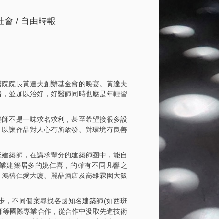
 / 自由時報
醫院院長黃達夫創辦基金會的晚宴。黃達夫
情，並加以治好，好醫師同時也應是年輕習
築師不是一味求名求利，甚至希望接很多設
，以讓作品對人心有所啟發、對環境有良善
派建築師，在講求輩分的建築師圈中，能自
業建築居多的姚仁喜，的確有不同凡響之
、鴻禧仁愛大廈、麗晶酒店及高雄霖園大飯
步，不同個案尋找各國知名建築師(如西班
師等國際專業合作，從合作中汲取先進技術