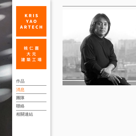
消
息
台
上
灣
作品
方
消息
內
連
團隊
政
結
聯絡
部
選
相關連結
單
第
三