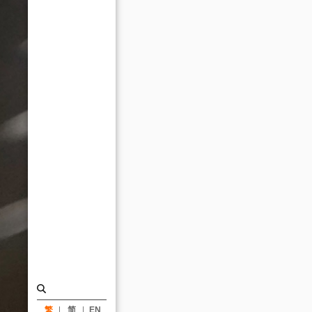
屆
「傑
出
建
築
師」
用
作
品
關
懷
人
心
與
社
繁
简
EN