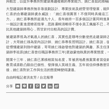
與觀念，以提升事務所對建築漸趨複雜的專業能力。姚仁喜如此積極
大型建築師事務所無非靠規劃設計、專業技術及經營管理發展，能
仁喜的合夥建築師虞永威說：「姚仁喜很厲害！不僅同時具備這三
力。」姚仁喜事務所超過九十人、長年維持一百多個設計案同時進
一個設計案進度瞭若指掌，思路邏輯清晰得不僅令員工佩服不已，
比其他建築師用心，而甘於付出較高的設計費。
被建築界視為才氣過人的姚仁喜，其實也是聯考分數使然走建築師
計，大哥姚仁祿為室內設計師、姚仁恭專長照明設計。姚仁喜說，
從懵懂建築到熱中建築，哥哥姚仁祿啟發他對建築的興趣、系主任
築師李祖原(姚仁喜曾任職該事務所三年)更啟蒙他執業的專業態度，
開業十三年，姚仁喜已累積相當知名度，常被房地產推案業者當促
教育成喜歡凸顯自已個性、發揮個人英雄主義、五年前信仰佛教密
後，姚仁喜對於工作與生活的態度轉變得謙遜。
自由時報記者洪友芳 / 台北報導
分享