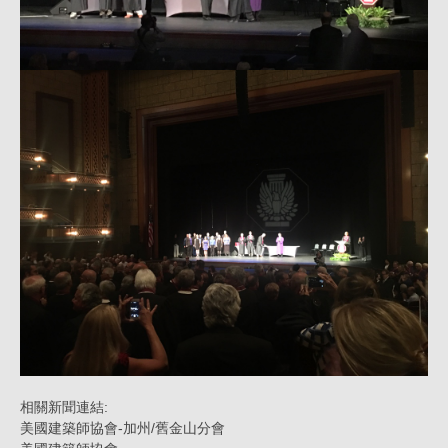
為
2017
美
國
建
築
師
協
會
院
士。
_
消
息
相關新聞連結:
|
美國建築師協會-加州/舊金山分會