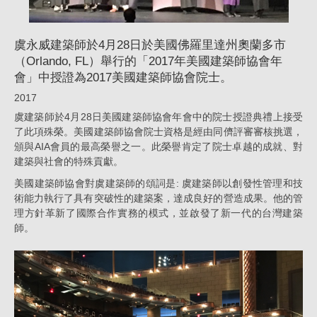
國
佛
虞永威建築師於4月28日於美國佛羅里達州奧蘭多市
羅
（Orlando, FL）舉行的「2017年美國建築師協會年
會」中授證為2017美國建築師協會院士。
里
2017
達
虞建築師於4月28日美國建築師協會年會中的院士授證典禮上接受
州
了此項殊榮。美國建築師協會院士資格是經由同儕評審審核挑選，
奧
頒與AIA會員的最高榮譽之一。此榮譽肯定了院士卓越的成就、對
建築與社會的特殊貢獻。
蘭
美國建築師協會對虞建築師的頌詞是: 虞建築師以創發性管理和技
多
術能力執行了具有突破性的建築案，達成良好的營造成果。他的管
市
理方針革新了國際合作實務的模式，並啟發了新一代的台灣建築
師。
（Orlando,
FL）
舉
行