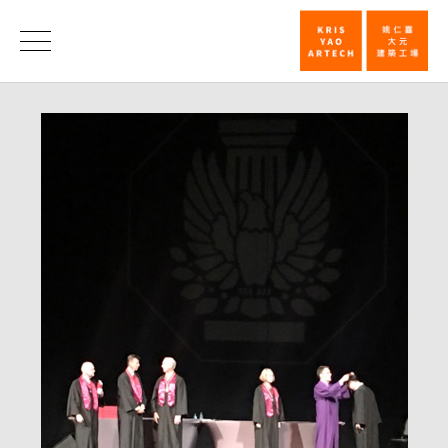
虞
永
消
息
威
建
築
師
於
4
月
28
日
於
美