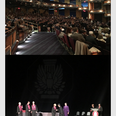
的
「2017
年
美
國
建
築
師
協
會
年
會」
中
授
證