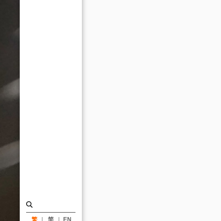
易
中
心
形
塑
海
口
城
市
門
戶
意
象
_
消
繁
简
EN