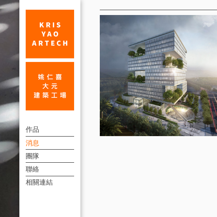
消
息
江
上
東
作品
方
消息
國
連
團隊
際
結
聯絡
能
選
相關連結
單
源
交