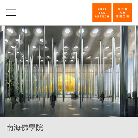
南
海
佛
學
院
_
教
育
_
類
別
南海佛學院
|
姚