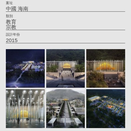
案址
仁
中國 海南
喜
類別
教育
｜
宗教
大
設計年份
2015
元
建
築
工
場