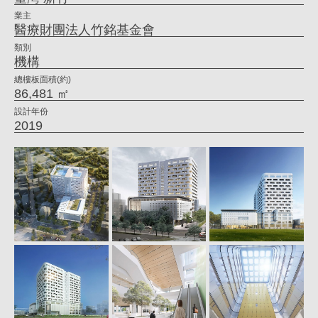
喜
業主
醫療財團法人竹銘基金會
｜
類別
大
機構
元
總樓板面積(約)
86,481 ㎡
建
設計年份
築
2019
工
場