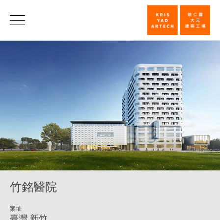
竹
銘
醫
院
_
機
構
_
類
別
竹銘醫院
|
姚
案址
仁
臺灣 新竹