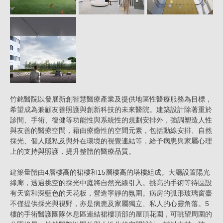
竹銘醫院以發展新創智慧醫療產業及提供地區性醫療服務為目標，
希望成為兼顧友善照護與創新科技的未來醫院。建築設計除著重於
診間、手術、復健等功能性與系統性的規劃安排外，強調塑造人性
與友善的醫療空間，藉由療癒性的空間元素，包括動線安排、自然
採光、個人隱私及與外在環境的視覺連結等，給予病患與家屬心理
上的支持與照護，提升整體的醫療品質。
建築量體由4層樓高的裙樓和15層樓高的塔樓組成。大廳設置陽光
綠廊，透過挑空的採光中庭將自然光線引入。挑高的手術等待區設
有天窗和深藍色的天花板，營造寧靜的氛圍。病房的弧形玻璃窗臺
不僅提供採光與視野，亦是病患及家屬獨立、私人的心靈角落。5
樓的手術醫護團隊休息區連結裙樓頂部的屋頂花園，可眺望周圍的