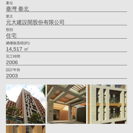
案址
|
臺灣 臺北
姚
業主
元大建設開股份有限公司
仁
類別
喜
住宅
｜
總樓板面積(約)
14,517 ㎡
大
完工時間
元
2006
建
設計年份
2003
築
工
場