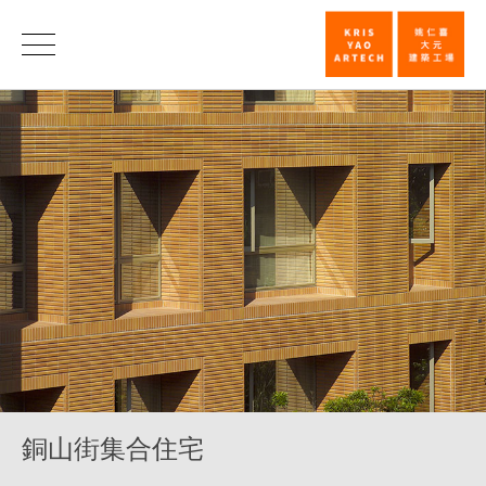
銅
山
街
集
合
住
宅
_
住
宅
_
銅山街集合住宅
類
別